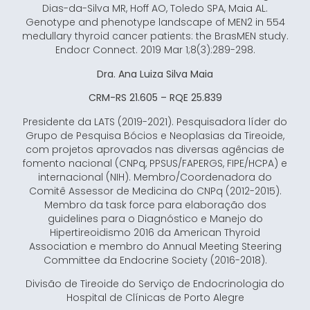
Dias-da-Silva MR, Hoff AO, Toledo SPA, Maia AL.
Genotype and phenotype landscape of MEN2 in 554
medullary thyroid cancer patients: the BrasMEN study.
Endocr Connect. 2019 Mar 1;8(3):289-298.
Dra. Ana Luiza Silva Maia
CRM-RS 21.605 – RQE 25.839
Presidente da LATS (2019-2021). Pesquisadora líder do
Grupo de Pesquisa Bócios e Neoplasias da Tireoide,
com projetos aprovados nas diversas agências de
fomento nacional (CNPq, PPSUS/FAPERGS, FIPE/HCPA) e
internacional (NIH). Membro/Coordenadora do
Comitê Assessor de Medicina do CNPq (2012-2015).
Membro da task force para elaboração dos
guidelines para o Diagnóstico e Manejo do
Hipertireoidismo 2016 da American Thyroid
Association e membro do Annual Meeting Steering
Committee da Endocrine Society (2016-2018).
Divisão de Tireoide do Serviço de Endocrinologia do
Hospital de Clínicas de Porto Alegre