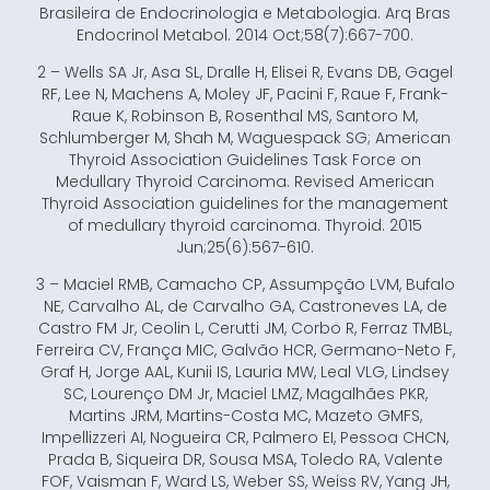
Brasileira de Endocrinologia e Metabologia. Arq Bras
Endocrinol Metabol. 2014 Oct;58(7):667-700.
2 – Wells SA Jr, Asa SL, Dralle H, Elisei R, Evans DB, Gagel
RF, Lee N, Machens A, Moley JF, Pacini F, Raue F, Frank-
Raue K, Robinson B, Rosenthal MS, Santoro M,
Schlumberger M, Shah M, Waguespack SG; American
Thyroid Association Guidelines Task Force on
Medullary Thyroid Carcinoma. Revised American
Thyroid Association guidelines for the management
of medullary thyroid carcinoma. Thyroid. 2015
Jun;25(6):567-610.
3 – Maciel RMB, Camacho CP, Assumpção LVM, Bufalo
NE, Carvalho AL, de Carvalho GA, Castroneves LA, de
Castro FM Jr, Ceolin L, Cerutti JM, Corbo R, Ferraz TMBL,
Ferreira CV, França MIC, Galvão HCR, Germano-Neto F,
Graf H, Jorge AAL, Kunii IS, Lauria MW, Leal VLG, Lindsey
SC, Lourenço DM Jr, Maciel LMZ, Magalhães PKR,
Martins JRM, Martins-Costa MC, Mazeto GMFS,
Impellizzeri AI, Nogueira CR, Palmero EI, Pessoa CHCN,
Prada B, Siqueira DR, Sousa MSA, Toledo RA, Valente
FOF, Vaisman F, Ward LS, Weber SS, Weiss RV, Yang JH,