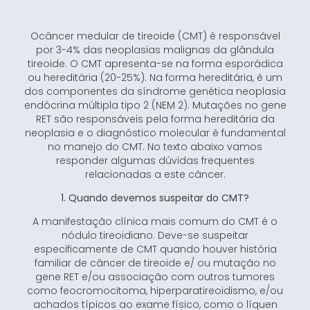
Ocâncer medular de tireoide (CMT) é responsável
por 3-4% das neoplasias malignas da glândula
tireoide. O CMT apresenta-se na forma esporádica
ou hereditária (20-25%). Na forma hereditária, é um
dos componentes da síndrome genética neoplasia
endócrina múltipla tipo 2 (NEM 2). Mutações no gene
RET são responsáveis pela forma hereditária da
neoplasia e o diagnóstico molecular é fundamental
no manejo do CMT. No texto abaixo vamos
responder algumas dúvidas frequentes
relacionadas a este câncer.
1. Quando devemos suspeitar do CMT?
A manifestação clínica mais comum do CMT é o
nódulo tireoidiano. Deve-se suspeitar
especificamente de CMT quando houver história
familiar de câncer de tireoide e/ ou mutação no
gene RET e/ou associação com outros tumores
como feocromocitoma, hiperparatireoidismo, e/ou
achados típicos ao exame físico, como o líquen